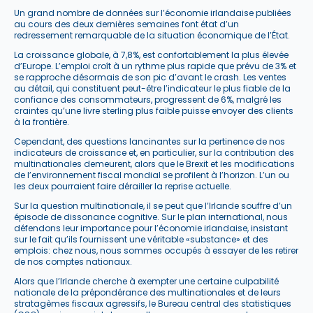
Un grand nombre de données sur l’économie irlandaise publiées
au cours des deux dernières semaines font état d’un
redressement remarquable de la situation économique de l’État.
La croissance globale, à 7,8%, est confortablement la plus élevée
d’Europe. L’emploi croît à un rythme plus rapide que prévu de 3% et
se rapproche désormais de son pic d’avant le crash. Les ventes
au détail, qui constituent peut-être l’indicateur le plus fiable de la
confiance des consommateurs, progressent de 6%, malgré les
craintes qu’une livre sterling plus faible puisse envoyer des clients
à la frontière.
Cependant, des questions lancinantes sur la pertinence de nos
indicateurs de croissance et, en particulier, sur la contribution des
multinationales demeurent, alors que le Brexit et les modifications
de l’environnement fiscal mondial se profilent à l’horizon. L’un ou
les deux pourraient faire dérailler la reprise actuelle.
Sur la question multinationale, il se peut que l’Irlande souffre d’un
épisode de dissonance cognitive. Sur le plan international, nous
défendons leur importance pour l’économie irlandaise, insistant
sur le fait qu’ils fournissent une véritable «substance» et des
emplois: chez nous, nous sommes occupés à essayer de les retirer
de nos comptes nationaux.
Alors que l’Irlande cherche à exempter une certaine culpabilité
nationale de la prépondérance des multinationales et de leurs
stratagèmes fiscaux agressifs, le Bureau central des statistiques